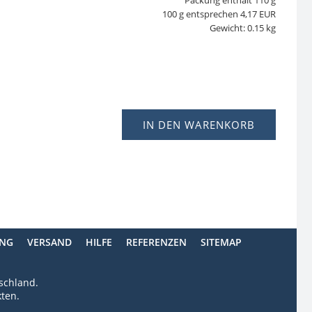
Packung enthält 110 g
100 g entsprechen 4,17 EUR
Gewicht: 0.15 kg
IN DEN WARENKORB
ING
VERSAND
HILFE
REFERENZEN
SITEMAP
tschland.
ten.