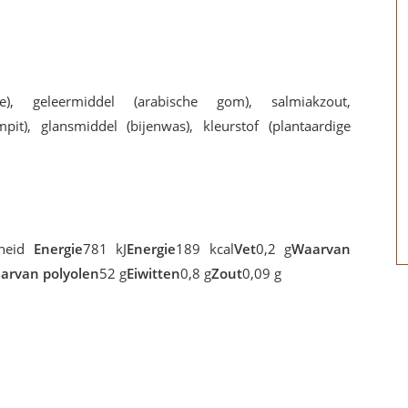
ose), geleermiddel (arabische gom), salmiakzout,
pit), glansmiddel (bijenwas), kleurstof (plantaardige
lheid
Energie
781 kJ
Energie
189 kcal
Vet
0,2 g
Waarvan
arvan polyolen
52 g
Eiwitten
0,8 g
Zout
0,09 g