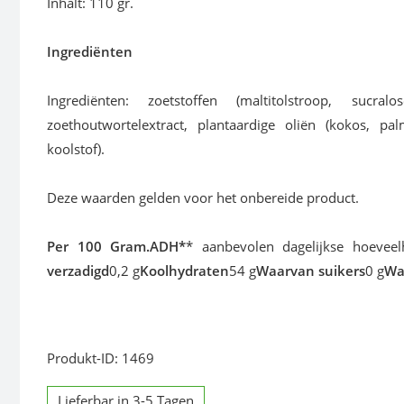
Inhalt: 110 gr.
Ingrediënten
Ingrediënten: zoetstoffen (maltitolstroop, sucral
zoethoutwortelextract, plantaardige oliën (kokos, palm
koolstof).
Deze waarden gelden voor het onbereide product.
Per 100 Gram.ADH*
* aanbevolen dagelijkse hoevee
verzadigd
0,2 g
Koolhydraten
54 g
Waarvan suikers
0 g
Wa
Produkt-ID: 1469
Lieferbar in 3-5 Tagen