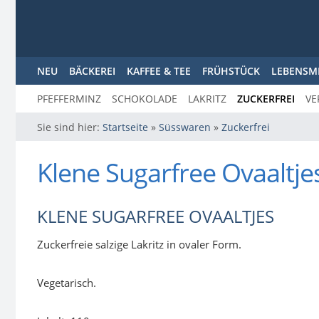
NEU
BÄCKEREI
KAFFEE & TEE
FRÜHSTÜCK
LEBENSM
PFEFFERMINZ
SCHOKOLADE
LAKRITZ
ZUCKERFREI
VE
Sie sind hier:
Startseite
»
Süsswaren
»
Zuckerfrei
Klene Sugarfree Ovaaltje
KLENE SUGARFREE OVAALTJES
Zuckerfreie salzige Lakritz in ovaler Form.
Vegetarisch.