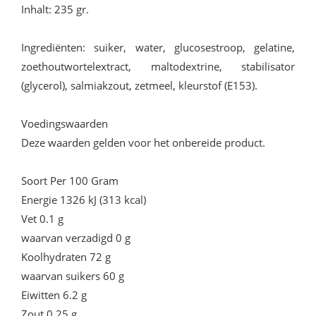
Inhalt: 235 gr.
Ingrediënten: suiker, water, glucosestroop, gelatine,
zoethoutwortelextract, maltodextrine, stabilisator
(glycerol), salmiakzout, zetmeel, kleurstof (E153).
Voedingswaarden
Deze waarden gelden voor het onbereide product.
Soort Per 100 Gram
Energie 1326 kJ (313 kcal)
Vet 0.1 g
waarvan verzadigd 0 g
Koolhydraten 72 g
waarvan suikers 60 g
Eiwitten 6.2 g
Zout 0.25 g