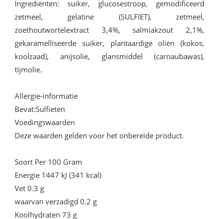
Ingrediënten: suiker, glucosestroop, gemodificeerd
zetmeel, gelatine (SULFIET), zetmeel,
zoethoutwortelextract 3,4%, salmiakzout 2,1%,
gekaramelliseerde suiker, plantaardige oliën (kokos,
koolzaad), anijsolie, glansmiddel (carnaubawas),
tijmolie.
Allergie-informatie
Bevat:Sulfieten
Voedingswaarden
Deze waarden gelden voor het onbereide product.
Soort Per 100 Gram
Energie 1447 kJ (341 kcal)
Vet 0.3 g
waarvan verzadigd 0.2 g
Koolhydraten 73 g