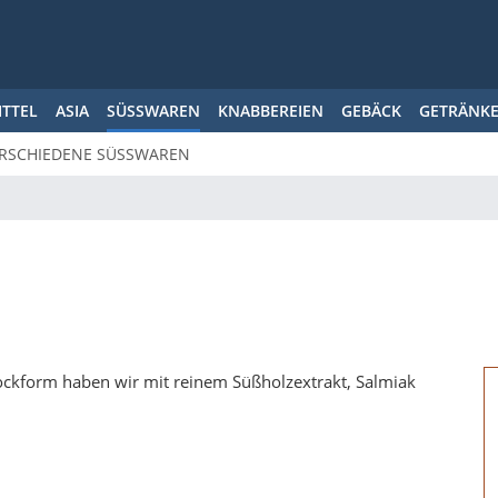
ITTEL
ASIA
SÜSSWAREN
KNABBEREIEN
GEBÄCK
GETRÄNK
RSCHIEDENE SÜSSWAREN
ockform haben wir mit reinem Süßholzextrakt, Salmiak