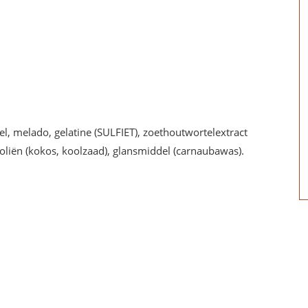
l, melado, gelatine (SULFIET), zoethoutwortelextract
oliën (kokos, koolzaad), glansmiddel (carnaubawas).