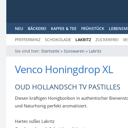
NEU
BÄCKEREI
KAFFEE & TEE
FRÜHSTÜCK
LEBENSM
PFEFFERMINZ
SCHOKOLADE
LAKRITZ
ZUCKERFREI
VE
Sie sind hier:
Startseite
»
Süsswaren
»
Lakritz
Venco Honingdrop XL
OUD HOLLANDSCH TV PASTILLES
Diesen kräftigen Honigbonbon in authentischer Bienenst
und Naturhonig perfekt aromatisiert.
Hartes süßes Lakritz