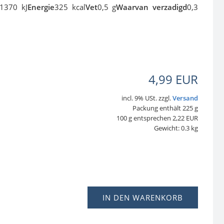
1370 kJ
Energie
325 kcal
Vet
0,5 g
Waarvan verzadigd
0,3
4,99 EUR
incl. 9% USt. zzgl.
Versand
Packung enthält 225 g
100 g entsprechen 2,22 EUR
Gewicht: 0.3 kg
IN DEN WARENKORB