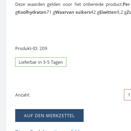
Deze waarden gelden voor het onbereide product.
Per
g
Koolhydraten
71 g
Waarvan suikers
42 g
Eiwitten
9,2 g
Z
Produkt-ID: 209
Lieferbar in 3-5 Tagen
Anzahl:
AUF DEN MERKZETTEL