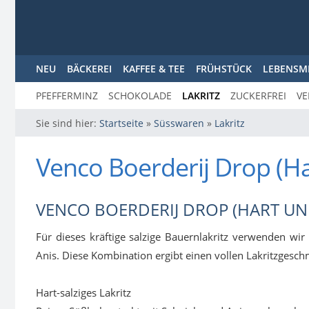
NEU
BÄCKEREI
KAFFEE & TEE
FRÜHSTÜCK
LEBENSM
PFEFFERMINZ
SCHOKOLADE
LAKRITZ
ZUCKERFREI
VE
Sie sind hier:
Startseite
»
Süsswaren
»
Lakritz
Venco Boerderij Drop (Ha
VENCO BOERDERIJ DROP (HART UN
Für dieses kräftige salzige Bauernlakritz verwenden wi
Anis. Diese Kombination ergibt einen vollen Lakritzgesch
Hart-salziges Lakritz