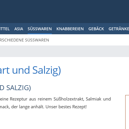
ITTEL
ASIA
SÜSSWAREN
KNABBEREIEN
GEBÄCK
GETRÄNK
RSCHIEDENE SÜSSWAREN
rt und Salzig)
D SALZIG)
r eine Rezeptur aus reinem Süßholzextrakt, Salmiak und
mack, der lange anhält. Unser bestes Rezept!