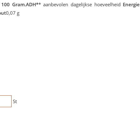
 100 Gram.ADH*
* aanbevolen dagelijkse hoeveelheid
Energie
out
0,07 g
St