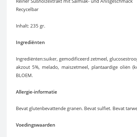
Reiner Süßholzextrakt mit Salmiak- und Anisgeschmack
Recycelbar
Inhalt: 235 gr.
Ingrediënten
In­gre­di­ën­ten:sui­ker, ge­mo­di­fi­ceerd zet­meel, glu­co­se­stro
ak­zout 5%, me­la­do, mais­zet­meel, plant­aar­di­ge oli­ën (k
BLOEM.
Allergie-informatie
Be­vat glu­ten­be­vat­ten­de gra­nen. Be­vat sul­fiet. Be­vat tar­w
Voedingswaarden