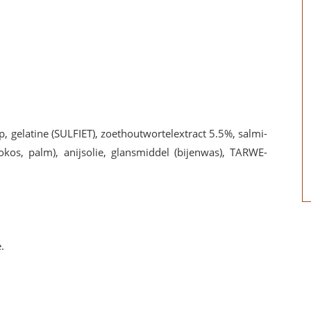
op, ge­la­ti­ne (SULFIET), zoet­hout­wor­te­lex­tract 5.5%, sal­mi­
o­kos, palm), anijs­olie, glans­mid­del (bij­en­was), TAR­WE­
e.