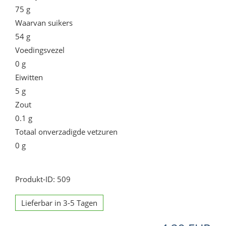
75 g
Waarvan suikers
54 g
Voedingsvezel
0 g
Eiwitten
5 g
Zout
0.1 g
Totaal onverzadigde vetzuren
0 g
Produkt-ID: 509
Lieferbar in 3-5 Tagen