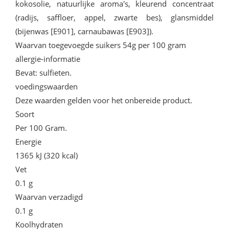
kokosolie, natuurlijke aroma's, kleurend concentraat
(radijs, saffloer, appel, zwarte bes), glansmiddel
(bijenwas [E901], carnaubawas [E903]).
Waarvan toegevoegde suikers 54g per 100 gram
allergie-informatie
Bevat: sulfieten.
voedingswaarden
Deze waarden gelden voor het onbereide product.
Soort
Per 100 Gram.
Energie
1365 kJ (320 kcal)
Vet
0.1 g
Waarvan verzadigd
0.1 g
Koolhydraten