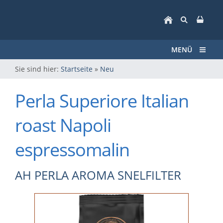
MENÜ
Sie sind hier:
Startseite
»
Neu
Perla Superiore Italian
roast Napoli
espressomalin
AH PERLA AROMA SNELFILTER