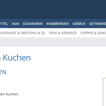
ITTEL
ASIA
SÜSSWAREN
KNABBEREIEN
GEBÄCK
GETRÄNK
AYONAISE & DRESSING & ÖL
SENF & GEWÜRZE
SUPPEN & GEM
n Kuchen
EN
enen Kuchen.