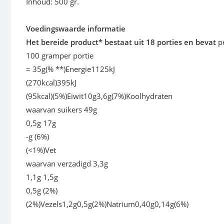
Inhoud: 500 gr.
Voedingswaarde informatie
Het bereide product* bestaat uit 18 porties en bevat
p
100 gramper portie
= 35g(% **)Energie1125kJ
(270kcal)395kJ
(95kcal)(5%)Eiwit10g3,6g(7%)Koolhydraten
waarvan suikers 49g
0,5g 17g
-g (6%)
(<1%)Vet
waarvan verzadigd 3,3g
1,1g 1,5g
0,5g (2%)
(2%)Vezels1,2g0,5g(2%)Natrium0,40g0,14g(6%)