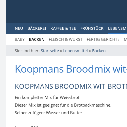
NEU
BÄCKEREI
KAFFEE & TEE
FRÜHSTÜCK
LEBENSM
BABY
BACKEN
FLEISCH & WURST
FERTIG GERICHTE
M
Sie sind hier:
Startseite
»
Lebensmittel
»
Backen
Koopmans Broodmix wit
KOOPMANS BROODMIX WIT-BROTMI
Ein kompletter Mix für Weissbrot.
Dieser Mix ist geeignet für die Brotbackmaschine.
Selber zufügen: Wasser und Butter.