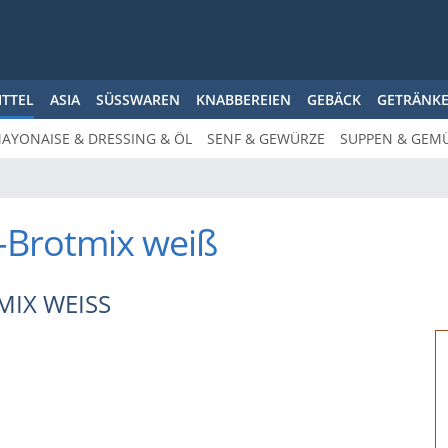
ITTEL
ASIA
SÜSSWAREN
KNABBEREIEN
GEBÄCK
GETRÄNK
AYONAISE & DRESSING & ÖL
SENF & GEWÜRZE
SUPPEN & GEM
-Brotmix weiß
X WEISS