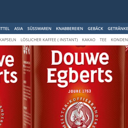
ITTEL
ASIA
SÜSSWAREN
KNABBEREIEN
GEBÄCK
GETRÄNK
KAPSELN
LÖSLICHER KAFFEE ( INSTANT)
KAKAO
TEE
KONDENS