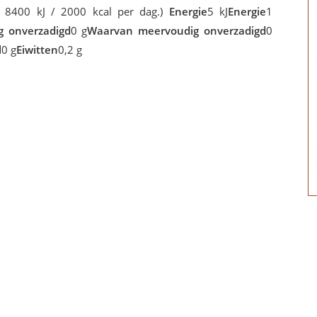
s 8400 kJ / 2000 kcal per dag.)
Energie
5 kJ
Energie
1
g onverzadigd
0 g
Waarvan meervoudig onverzadigd
0
l
0 g
Eiwitten
0,2 g