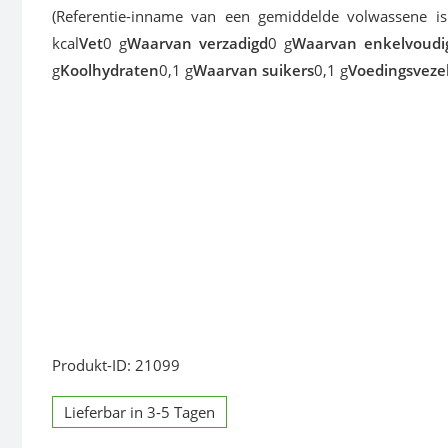
(Referentie-inname van een gemiddelde volwassene i
kcal
Vet
0 g
Waarvan verzadigd
0 g
Waarvan enkelvoudi
g
Koolhydraten
0,1 g
Waarvan suikers
0,1 g
Voedingsveze
Produkt-ID: 21099
Lieferbar in 3-5 Tagen