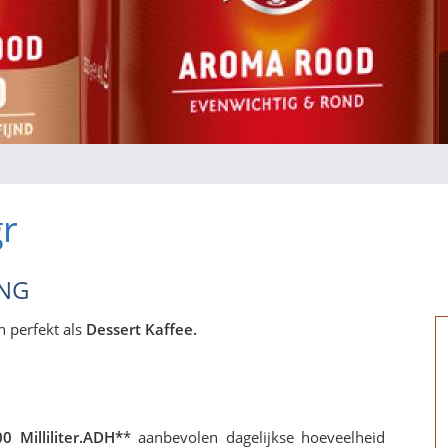
gr
ING
h perfekt als
Dessert Kaffee.
0 Milliliter.
ADH*
* aanbevolen dagelijkse hoeveelheid