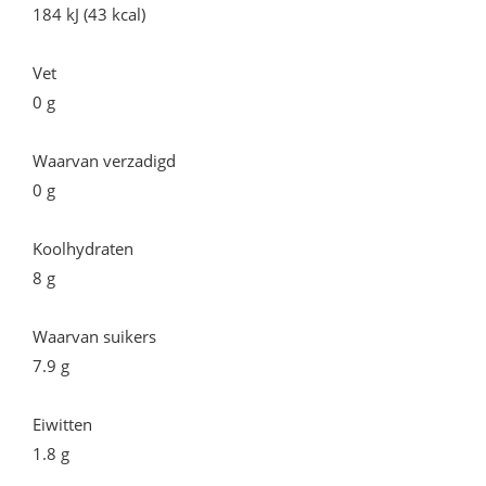
184 kJ (43 kcal)
Vet
0 g
Waarvan verzadigd
0 g
Koolhydraten
8 g
Waarvan suikers
7.9 g
Eiwitten
1.8 g