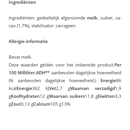
Ingrediënten
In­gre­di­ën­ten: ge­deel­te­lijk af­ge­room­de
melk
, sui­ker, ca­
cao (1,7%), sta­bi­li­sa­tor: car­ra­geen.
Allergie-informatie
Be­vat melk.
Deze waarden gelden voor het onbereide product.
Per
100 Milliliter.ADH*
* aanbevolen dagelijkse hoeveelheid
(% aanbevolen dagelijkse hoeveelheid.)
Energie
86
kcal
Energie
362 kJ
Vet
2,7 g
Waarvan verzadigd
1,9
g
Koolhydraten
12 g
Waarvan suikers
11,8 g
Eiwitten
3,3
g
Zout
0,13 g
Calcium
105 g13%